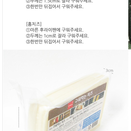
... 🛒 🛒 🛒
🥇
치즈.유가공품 BEST
더보기
판매자 정보
판매자 상호
BM푸드(택배)
사업장 소재지
대구 수성구 들안로 180-3 (황금동) BM푸드
연락처
053-552-8989
사업자
등록번호
504-17-08254
통신판매