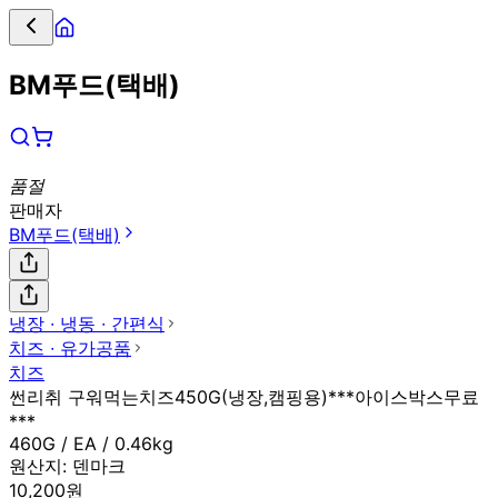
BM푸드(택배)
품절
판매자
BM푸드(택배)
냉장 ∙ 냉동 ∙ 간편식
치즈 ∙ 유가공품
치즈
썬리취 구워먹는치즈450G(냉장,캠핑용)***아이스박스무료
***
460G / EA / 0.46kg
원산지:
덴마크
10,200원