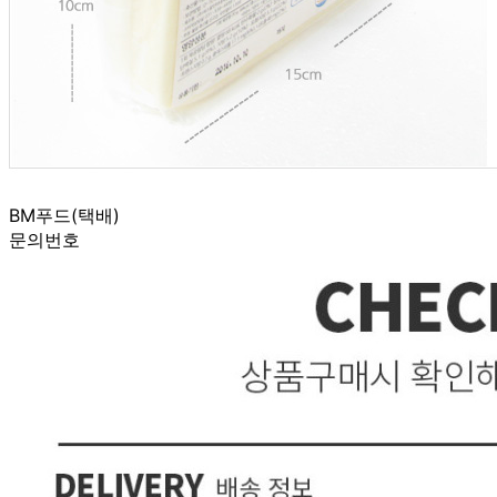
신고번호
제 2021-대구수성구-0581 호
상품 고시 정보
반품/교환 정보
판매자명
BM푸드(택배)
문의번호