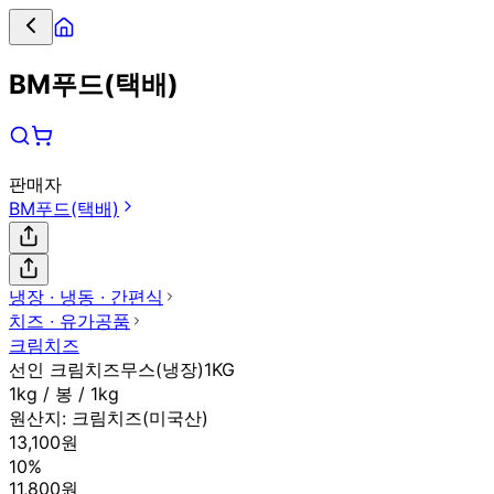
BM푸드(택배)
판매자
BM푸드(택배)
냉장 ∙ 냉동 ∙ 간편식
치즈 ∙ 유가공품
크림치즈
선인 크림치즈무스(냉장)1KG
1kg / 봉 / 1kg
원산지:
크림치즈(미국산)
13,100원
10%
11,800원