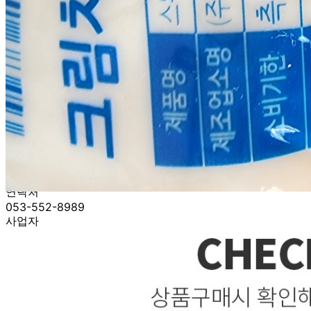
... 🛒 🛒 🛒
🥇
치즈.유가공품 BEST
더보기
판매자 정보
판매자 상호
BM푸드(택배)
사업장 소재지
대구 수성구 들안로 180-3 (황금동) BM푸드
연락처
053-552-8989
사업자