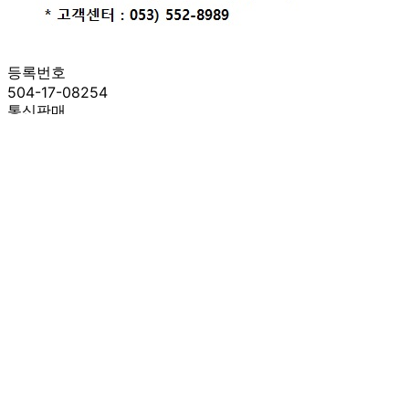
등록번호
504-17-08254
통신판매
신고번호
제 2021-대구수성구-0581 호
상품 고시 정보
반품/교환 정보
판매자명
BM푸드(택배)
문의번호
053-552-8998 HP)010-7510-3129
반품/교환
배송비
반품 배송비: 10,000원