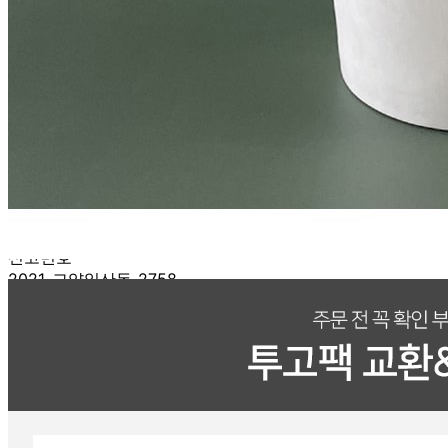
판매자 상호
투고팩
사업장 소재지
경기 고양시 일산동구 견달산로 330 (문봉동) 3층
연락처
1661-6098
사업자
등록번호
701-81-02584
통신판매
신고번호
2021-고양일산동-2758
상품 고시 정보
품명
13온스 무지 종이컵 1000개
모델명
13온스 무지 종이컵 1000개
재질