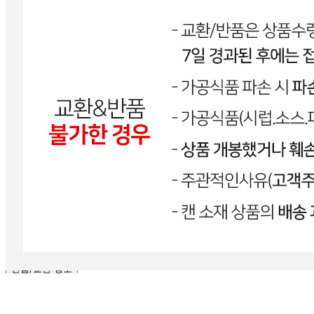
상세참조
구성품
13온스 무지 종이컵 1000개
크기
상세참조
동일 모델의 출시연월
상시출시
제조자
설정안함
제조국
국내
관세 신고
해당사항 없음
품질보증기준
관련 법 및 소비자분쟁해결 규정에 따름
AS 책임자와 전화번호
070-8808-6098
반품/교환 정보
판매자명