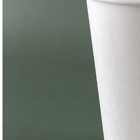
... 🛒 🛒 🛒
🥇
일회용 용기.컵 BEST
더보기
판매자 정보