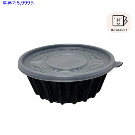
쿠폰가
5,999원