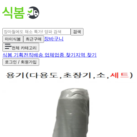
검색
장바구니
마이식봄
최근구매
전체 카테고리
식봄 기획전
직배송 업체
업종 찾기
지역 찾기
로그인 / 회원가입