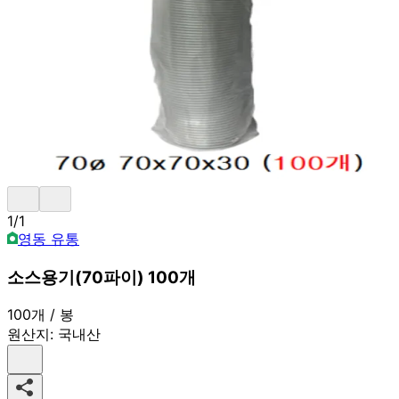
1
/
1
영동 유통
소스용기(70파이) 100개
100개 / 봉
원산지:
국내산