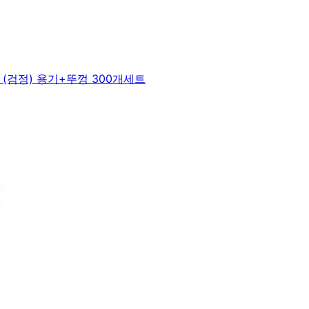
(검정) 용기+뚜껑 300개세트