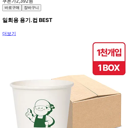
쿠폰가
2,392
원
바로구매
장바구니
일회용 용기.컵 BEST
더보기