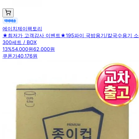
에이치제이팩토리
★최저가 고객감사 이벤트★195파이 국밥용기/칼국수용기 소 
300세트 / BOX
13
%
54,000원
62,000원
쿠폰가
40,176원