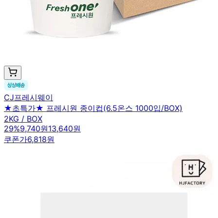
CJ프레시웨이
★초특가★ 프레시원 종이컵(6.5온스 1000입/BOX)
2KG / BOX
29
%
9,740원
13,640원
쿠폰가
6,818원